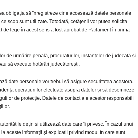
avea obligația să înregistreze cine accesează datele personale
 ce scop sunt utilizate. Totodată, cetățenii vor putea solicita
ct de lege în acest sens a fost aprobat de Parlament în prima
elor de urmărire penală, procuraturilor, instanțelor de judecată și
i sau să execute hotărâri judecătorești.
ază date personale vor trebui să asigure securitatea acestora.
 evidența operațiunilor efectuate asupra datelor și să desemneze
ulilor de protecție. Datele de contact ale acestor responsabili
iilor.
utoritățile dețin și utilizează date care îi privesc. În cazul unui
a aceste informații și explicații privind modul în care sunt