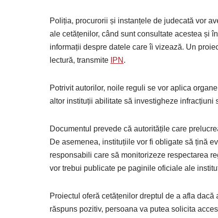
Poliția, procurorii și instanțele de judecată vor 
ale cetățenilor, când sunt consultate acestea și în
informații despre datele care îi vizează. Un proie
lectură, transmite
IPN
.
Potrivit autorilor, noile reguli se vor aplica organ
altor instituții abilitate să investigheze infracțiun
Documentul prevede că autoritățile care prelucre
De asemenea, instituțiile vor fi obligate să țină
responsabili care să monitorizeze respectarea reg
vor trebui publicate pe paginile oficiale ale instituț
Proiectul oferă cetățenilor dreptul de a afla dacă a
răspuns pozitiv, persoana va putea solicita acces l